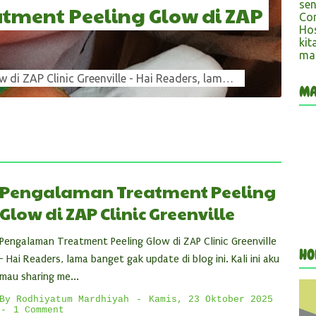
sen
ment Peeling Glow di ZAP
Con
Hos
kit
ma
Pengalaman Treatment Peeling Glow di ZAP Clinic Greenville - Hai Readers, lama banget gak update di blog ini. Kali ini aku mau sharing me...
MA
Pengalaman Treatment Peeling
Glow di ZAP Clinic Greenville
Pengalaman Treatment Peeling Glow di ZAP Clinic Greenville
HO
- Hai Readers, lama banget gak update di blog ini. Kali ini aku
mau sharing me...
By
Rodhiyatum Mardhiyah
Kamis, 23 Oktober 2025
1 Comment