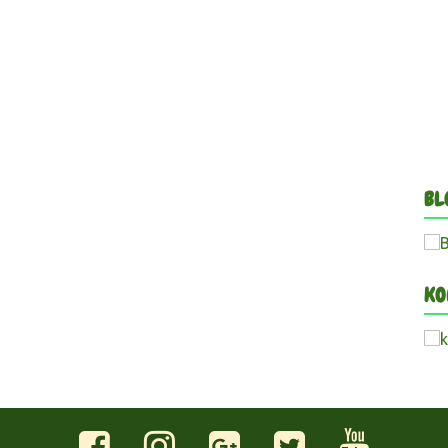
BL
KO