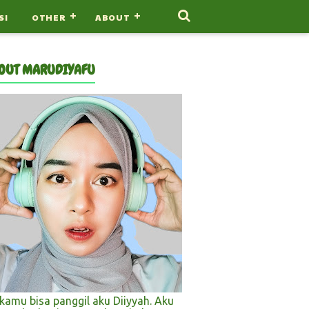
SI
OTHER
ABOUT
OUT MARUDIYAFU
 kamu bisa panggil aku Diiyyah. Aku