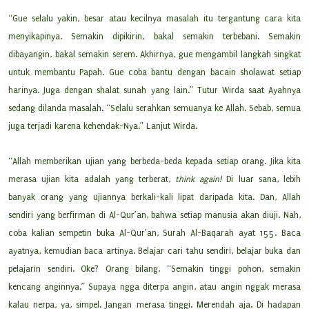
“Gue selalu yakin, besar atau kecilnya masalah itu tergantung cara kita
menyikapinya. Semakin dipikirin, bakal semakin terbebani. Semakin
dibayangin, bakal semakin serem. Akhirnya, gue mengambil langkah singkat
untuk membantu Papah. Gue coba bantu dengan bacain sholawat setiap
harinya. Juga dengan shalat sunah yang lain.” Tutur Wirda saat Ayahnya
sedang dilanda masalah. “Selalu serahkan semuanya ke Allah. Sebab, semua
juga terjadi karena kehendak-Nya.” Lanjut Wirda.
“Allah memberikan ujian yang berbeda-beda kepada setiap orang. Jika kita
merasa ujian kita adalah yang terberat,
think again!
Di luar sana, lebih
banyak orang yang ujiannya berkali-kali lipat daripada kita. Dan, Allah
sendiri yang berfirman di Al-Qur’an, bahwa setiap manusia akan diuji. Nah,
coba kalian sempetin buka Al-Qur’an, Surah Al-Baqarah ayat 155. Baca
ayatnya, kemudian baca artinya. Belajar cari tahu sendiri, belajar buka dan
pelajarin sendiri. Oke? Orang bilang, “Semakin tinggi pohon, semakin
kencang anginnya.” Supaya ngga diterpa angin, atau angin nggak merasa
kalau nerpa, ya, simpel. Jangan merasa tinggi. Merendah aja. Di hadapan