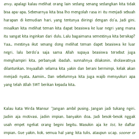
envy
, apalagi kalau melihat orang lain sedang senang sedangkan kita tidak
bisa apa-apa. Sebenarnya kita bisa lho mengolah rasa iri itu menjadi sebuah
harapan di kemudian hari, yang tentunya diiringi dengan do’a. Jadi gini,
misalkan kita melihat teman kita dapat beasiswa ke luar negri yang mana
itu sangat kita inginkan dari dulu. Lalu bagaimana semestinya kita bersikap?
Yaa.. mestinya ikut senang dong melihat teman dapet beasiswa ke luar
negri, lalu berdo’a saja sama Allah supaya beasiswa tersebut juga
menghampiri kita, perbanyak ibadah, sunnahnya dilakonin, sholawatnya
dilantunkan. Insyaallah selama kita yakin dan berani bermimpi, kelak akan
menjadi nyata. Aamiin.. Dan sebelumnya kita juga wajib mensyukuri apa
yang telah Allah SWT berikan kepada kita.
Kalau kata Wirda Mansur “Jangan ambil pusing. Jangan jadi tukang ngiri.
Jadiin aja motivasi, jadiin impian, banyakin doa. Jadi besok-besok nggak
usah empet ngeliat orang begini begitu. Masukin aja ke
list,
ke daftar
impian. Gue yakin, kok, semua hal yang kita tulis, ataupun ucap,
sooner or