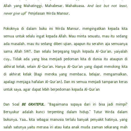
Allah yang Mahatinggi, Mahabesar, Mahakuasa.
And last but not least,
never give up
!” Penjelasan Wirda Mansur.
Pokoknya di dalam buku ini Wirda Mansur, mengingatkan kepada kita
semua untuk selalu ingat kepada Allah. Mau minta sesuatu, mau itu sedang
ada masalah, mau itu sedang diberi ujian, apapun itu serahin aja semuanya
sama Allah SWT. Dan selalu berpegang teguh kepada Al-Qur'an, yaiyalah
cuy.. Tidak ada yang bisa menjadi pedoman kita di dunia itu ataupun di
akhirat kelak, selain Al-Qur'an. Hanya Al-Qur'an yang dapat menolong kita
di akhirat kelak (Bagi mereka yang membaca, belajar, mengamalkan,
apalagi menjaga hafalan Al-Qur'an).
Dan ini semua menjadi tamparan keras
untuk saya, agar dapat lebih berpedoman kepada Al-Qur'an
Dan Soal
BE GRATEFUL
, “Bagaimana supaya dari iri bisa jadi mimpi?
Bersyukur adalah kunci terpenting dalam hidup.” Tutur Wirda dalam
bukunya. Yaa.. kita sebagai manusia terlalu banyak penyakit hatinya, yang
salah satunya yaitu merasa iri atau kata anak muda zaman sekarang mah