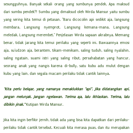
sesungguhnya. Banyak sekali orang yang sumbunya pendek. Apa maksud
dari sumbu pendek?! Sumbu yang dimaksud oleh Wirda Mansur yaitu sumbu
yang sering kita temui di petasan, "Baru dicocolin api sedikit aja, langsung
membara. Langsung nyemprot. Langsung kemana-mana. Langsung
meledak. Langsung merembet." Penjelasan Wirda sapaan akrabnya. Memang
benar, tidak jarang kita temui perilaku yang seperti ini. Bawaannya emosi
aja, su'udzon aja, berantem, tikam-menikam, saling tuduh, saling nyalahin,
saling ngatain, suami istri yang saling ribut, persahabatan yang hancur,
seorang anak yang nangis karena di-bully, satu kubu adu mulut dengan
kubu yang lain, dan segala macam perilaku tidak cantik lainnya.
"Kita perlu belajar, yang namanya menaklukkan "api". Jika didatangkan api,
jangan melunjak. Jangan ngelawan. Terima aja, lalu ikhlaskan. Terima, lalu
dibikin jinak."
Kutipan Wirda Mansur.
Jika kita ingin berfikir jernih, tidak ada yang bisa kita dapatkan dari perilaku-
perilaku tidak cantik tersebut. Kecuali kita merasa puas, dan itu merupakan