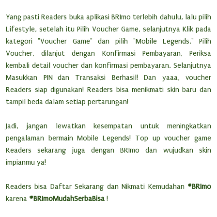
Yang pasti Readers buka aplikasi BRImo terlebih dahulu, lalu pilih
Lifestyle, setelah itu Pilih Voucher Game, selanjutnya Klik pada
kategori "Voucher Game" dan pilih "Mobile Legends." Pilih
Voucher, dilanjut dengan Konfirmasi Pembayaran, Periksa
kembali detail voucher dan konfirmasi pembayaran. Selanjutnya
Masukkan PIN dan Transaksi Berhasil! Dan yaaa, voucher
Readers siap digunakan! Readers bisa menikmati skin baru dan
tampil beda dalam setiap pertarungan!
Jadi, jangan lewatkan kesempatan untuk meningkatkan
pengalaman bermain Mobile Legends! Top up voucher game
Readers sekarang juga dengan BRImo dan wujudkan skin
impianmu ya!
Readers bisa Daftar Sekarang dan Nikmati Kemudahan
#BRImo
karena
#BRImoMudahSerbaBisa
!