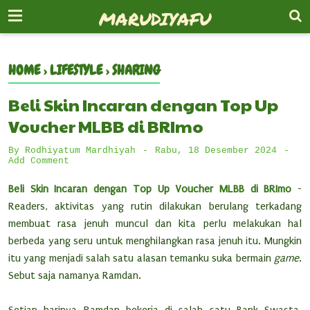
-->
MARUDIYAFU
HOME
›
LIFESTYLE
›
SHARING
Beli Skin Incaran dengan Top Up
Voucher MLBB di BRImo
By
Rodhiyatum Mardhiyah
Rabu, 18 Desember 2024
Add Comment
Beli Skin Incaran dengan Top Up Voucher MLBB di BRImo
-
Readers, aktivitas yang rutin dilakukan berulang terkadang
membuat rasa jenuh muncul dan kita perlu melakukan hal
berbeda yang seru untuk menghilangkan rasa jenuh itu. Mungkin
itu yang menjadi salah satu alasan temanku suka bermain
game
.
Sebut saja namanya Ramdan.
Setiap harinya Ramdan bekerja di salah satu Bank Swasta.