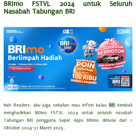
BRImo FSTVL 2024 untuk Seluruh
Nasabah Tabungan BRI
Nah Readers, aku juga sekalian mau infoin kalau
BRI
kembali
menghadirkan BRImo FSTVL 2024 untuk seluruh nasabah
Tabungan BRI pengguna Super Apps BRImo dimulai dari 1
Oktober 2024-31 Maret 2025.