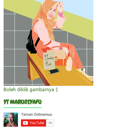
Boleh diklik gambarnya :)
YT MARUDIYAFU